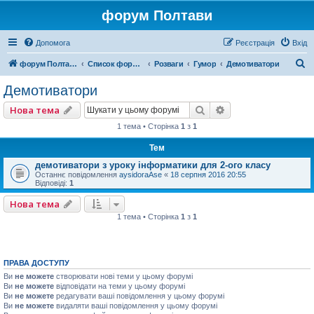
форум Полтави
Допомога
Реєстрація
Вхід
П
форум Полтави
Список форумів
Розваги
Гумор
Демотиватори
о
Демотиватори
ш
Пошук
Розширений пошу
Нова тема
у
1 тема • Сторінка
1
з
1
к
Тем
демотиватори з уроку інформатики для 2-ого класу
Останнє повідомлення
aysidoraAse
«
18 серпня 2016 20:55
Відповіді:
1
Нова тема
1 тема • Сторінка
1
з
1
ПРАВА ДОСТУПУ
Ви
не можете
створювати нові теми у цьому форумі
Ви
не можете
відповідати на теми у цьому форумі
Ви
не можете
редагувати ваші повідомлення у цьому форумі
Ви
не можете
видаляти ваші повідомлення у цьому форумі