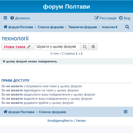
форум Полтави
Допомога
Реєстрація
Вхід
П
форум Полтави
Список форумів
Тематичні форуми
технології
о
технології
ш
Пошук
Розширений пошу
Нова тема
у
0 тем • Сторінка
1
з
1
к
В цьому форумі немає повідомлень.
ПРАВА ДОСТУПУ
Ви
не можете
створювати нові теми у цьому форумі
Ви
не можете
відповідати на теми у цьому форумі
Ви
не можете
редагувати ваші повідомлення у цьому форумі
Ви
не можете
видаляти ваші повідомлення у цьому форумі
Ви
не можете
додавати файли у цьому форумі
форум Полтави
Список форумів
Конфіденційність
|
Умови