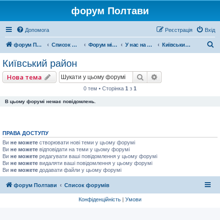
форум Полтави
Допомога
Реєстрація
Вхід
П
форум Полтави
Список форумів
Форум міста Полтава
У нас на рйоні
Київський район
о
Київський район
ш
Пошук
Розширений пошу
Нова тема
у
0 тем • Сторінка
1
з
1
к
В цьому форумі немає повідомлень.
ПРАВА ДОСТУПУ
Ви
не можете
створювати нові теми у цьому форумі
Ви
не можете
відповідати на теми у цьому форумі
Ви
не можете
редагувати ваші повідомлення у цьому форумі
Ви
не можете
видаляти ваші повідомлення у цьому форумі
Ви
не можете
додавати файли у цьому форумі
форум Полтави
Список форумів
Конфіденційність
|
Умови