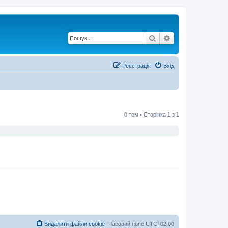
Пошук
Розширений по
Реєстрація
Вхід
0 тем • Сторінка
1
з
1
Видалити файли cookie
Часовий пояс
UTC+02:00