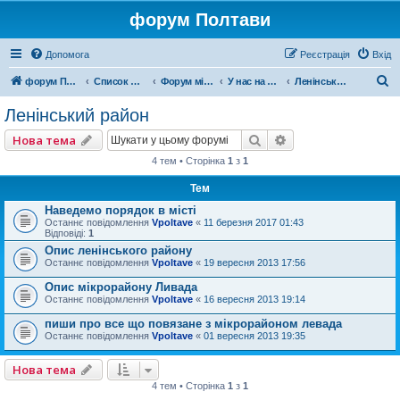
форум Полтави
Допомога
Реєстрація
Вхід
П
форум Полтави
Список форумів
Форум міста Полтава
У нас на рйоні
Ленінський район
о
Ленінський район
ш
Пошук
Розширений пошу
Нова тема
у
4 тем • Сторінка
1
з
1
к
Тем
Наведемо порядок в місті
Останнє повідомлення
Vpoltave
«
11 березня 2017 01:43
Відповіді:
1
Опис ленінського району
Останнє повідомлення
Vpoltave
«
19 вересня 2013 17:56
Опис мікрорайону Ливада
Останнє повідомлення
Vpoltave
«
16 вересня 2013 19:14
пиши про все що повязане з мікрорайоном левада
Останнє повідомлення
Vpoltave
«
01 вересня 2013 19:35
Нова тема
4 тем • Сторінка
1
з
1