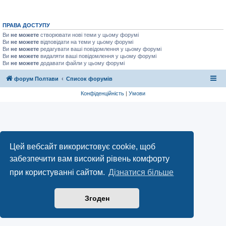
ПРАВА ДОСТУПУ
Ви
не можете
створювати нові теми у цьому форумі
Ви
не можете
відповідати на теми у цьому форумі
Ви
не можете
редагувати ваші повідомлення у цьому форумі
Ви
не можете
видаляти ваші повідомлення у цьому форумі
Ви
не можете
додавати файли у цьому форумі
форум Полтави
Список форумів
Конфіденційність
|
Умови
Цей вебсайт використовує cookie, щоб
забезпечити вам високий рівень комфорту
при користуванні сайтом.
Дізнатися більше
Згоден