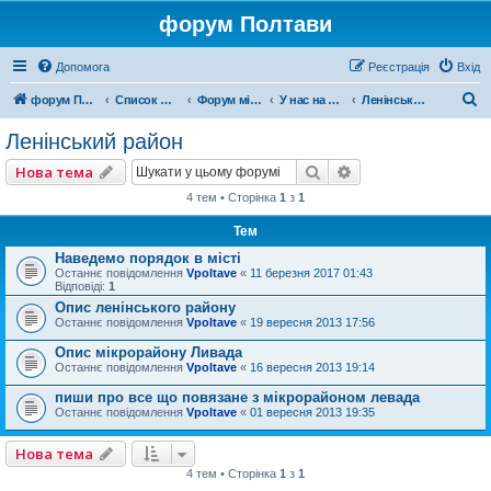
форум Полтави
Допомога
Реєстрація
Вхід
П
форум Полтави
Список форумів
Форум міста Полтава
У нас на рйоні
Ленінський район
о
Ленінський район
ш
Пошук
Розширений пошу
Нова тема
у
4 тем • Сторінка
1
з
1
к
Тем
Наведемо порядок в місті
Останнє повідомлення
Vpoltave
«
11 березня 2017 01:43
Відповіді:
1
Опис ленінського району
Останнє повідомлення
Vpoltave
«
19 вересня 2013 17:56
Опис мікрорайону Ливада
Останнє повідомлення
Vpoltave
«
16 вересня 2013 19:14
пиши про все що повязане з мікрорайоном левада
Останнє повідомлення
Vpoltave
«
01 вересня 2013 19:35
Нова тема
4 тем • Сторінка
1
з
1