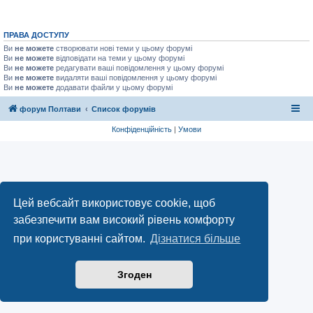
ПРАВА ДОСТУПУ
Ви
не можете
створювати нові теми у цьому форумі
Ви
не можете
відповідати на теми у цьому форумі
Ви
не можете
редагувати ваші повідомлення у цьому форумі
Ви
не можете
видаляти ваші повідомлення у цьому форумі
Ви
не можете
додавати файли у цьому форумі
форум Полтави
Список форумів
Конфіденційність
|
Умови
Цей вебсайт використовує cookie, щоб
забезпечити вам високий рівень комфорту
при користуванні сайтом.
Дізнатися більше
Згоден