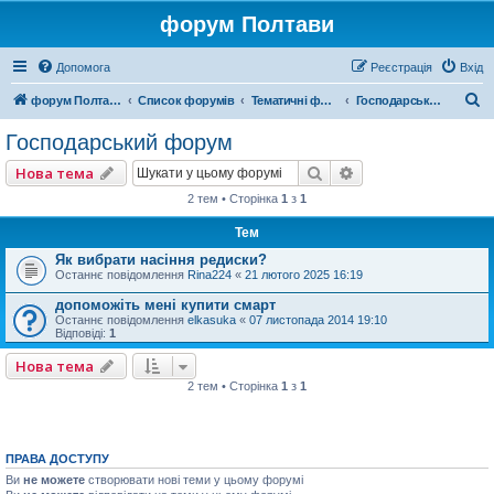
форум Полтави
Допомога
Реєстрація
Вхід
П
форум Полтави
Список форумів
Тематичні форуми
Господарський форум
о
Господарський форум
ш
Пошук
Розширений пошу
Нова тема
у
2 тем • Сторінка
1
з
1
к
Тем
Як вибрати насіння редиски?
Останнє повідомлення
Rina224
«
21 лютого 2025 16:19
допоможіть мені купити смарт
Останнє повідомлення
elkasuka
«
07 листопада 2014 19:10
Відповіді:
1
Нова тема
2 тем • Сторінка
1
з
1
ПРАВА ДОСТУПУ
Ви
не можете
створювати нові теми у цьому форумі