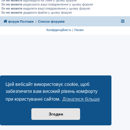
Ви
не можете
відповідати на теми у цьому форумі
Ви
не можете
редагувати ваші повідомлення у цьому форумі
Ви
не можете
видаляти ваші повідомлення у цьому форумі
Ви
не можете
додавати файли у цьому форумі
форум Полтави
Список форумів
Конфіденційність
|
Умови
Цей вебсайт використовує cookie, щоб
забезпечити вам високий рівень комфорту
при користуванні сайтом.
Дізнатися більше
Згоден