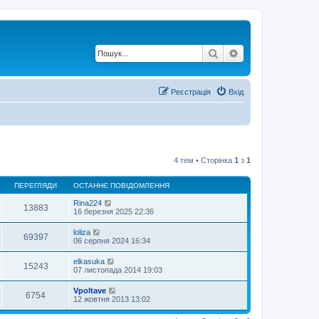
Пошук
Розширений по
Реєстрація
Вхід
4 тем • Сторінка
1
з
1
ПЕРЕГЛЯДИ
ОСТАННЄ ПОВІДОМЛЕННЯ
Rina224
13883
16 березня 2025 22:36
loliza
69397
06 серпня 2024 16:34
elkasuka
15243
07 листопада 2014 19:03
Vpoltave
6754
12 жовтня 2013 13:02