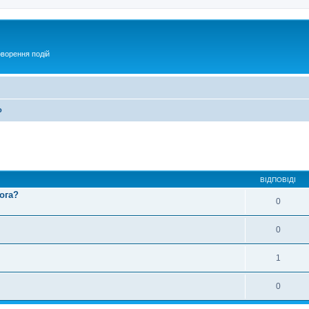
оворення подій
о
ирений пошук
ВІДПОВІДІ
ога?
0
0
1
0