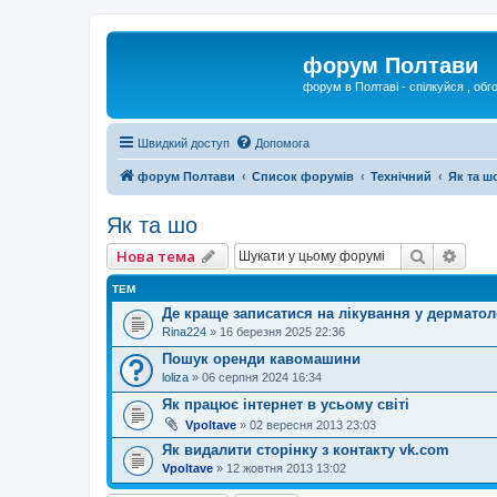
форум Полтави
форум в Полтаві - спілкуйся , обг
Швидкий доступ
Допомога
форум Полтави
Список форумів
Технічний
Як та ш
Як та шо
Пошук
Розш
Нова тема
ТЕМ
Де краще записатися на лікування у дерматол
Rina224
»
16 березня 2025 22:36
Пошук оренди кавомашини
loliza
»
06 серпня 2024 16:34
Як працює інтернет в усьому світі
Vpoltave
»
02 вересня 2013 23:03
Як видалити сторінку з контакту vk.com
Vpoltave
»
12 жовтня 2013 13:02