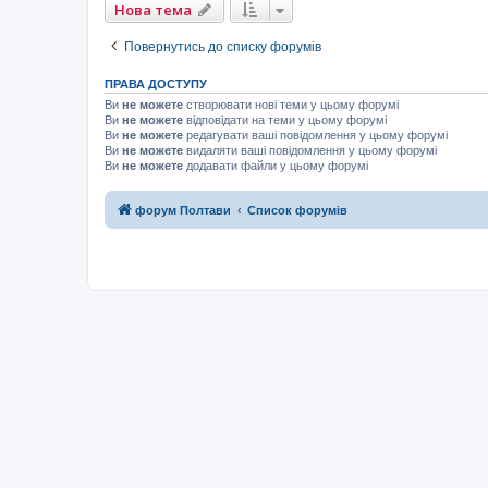
Нова тема
Повернутись до списку форумів
ПРАВА ДОСТУПУ
Ви
не можете
створювати нові теми у цьому форумі
Ви
не можете
відповідати на теми у цьому форумі
Ви
не можете
редагувати ваші повідомлення у цьому форумі
Ви
не можете
видаляти ваші повідомлення у цьому форумі
Ви
не можете
додавати файли у цьому форумі
форум Полтави
Список форумів