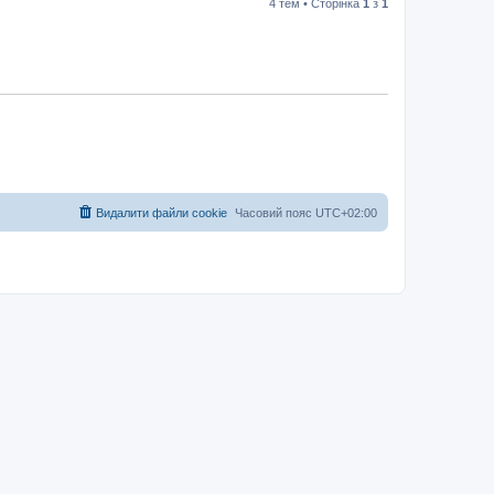
4 тем • Сторінка
1
з
1
Видалити файли cookie
Часовий пояс
UTC+02:00