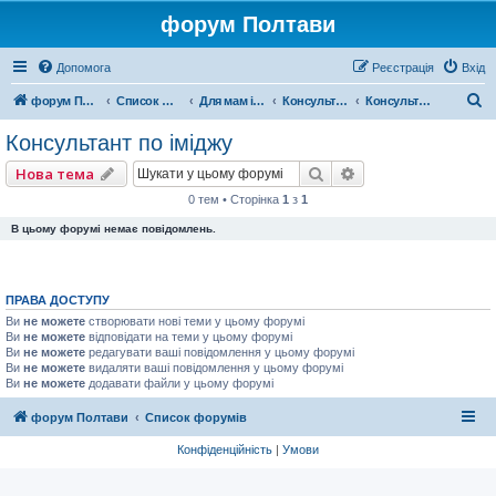
форум Полтави
Допомога
Реєстрація
Вхід
П
форум Полтави
Список форумів
Для мам і татусів
Консультації фахівців
Консультант по іміджу
о
Консультант по іміджу
ш
Пошук
Розширений пошу
Нова тема
у
0 тем • Сторінка
1
з
1
к
В цьому форумі немає повідомлень.
ПРАВА ДОСТУПУ
Ви
не можете
створювати нові теми у цьому форумі
Ви
не можете
відповідати на теми у цьому форумі
Ви
не можете
редагувати ваші повідомлення у цьому форумі
Ви
не можете
видаляти ваші повідомлення у цьому форумі
Ви
не можете
додавати файли у цьому форумі
форум Полтави
Список форумів
Конфіденційність
|
Умови