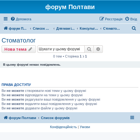
форум Полтави
Допомога
Реєстрація
Вхід
П
форум Полтави
Список форумів
Для мам і татусів
Консультації фахівців
Стоматолог
о
Стоматолог
ш
Пошук
Розширений пошу
Нова тема
у
0 тем • Сторінка
1
з
1
к
В цьому форумі немає повідомлень.
ПРАВА ДОСТУПУ
Ви
не можете
створювати нові теми у цьому форумі
Ви
не можете
відповідати на теми у цьому форумі
Ви
не можете
редагувати ваші повідомлення у цьому форумі
Ви
не можете
видаляти ваші повідомлення у цьому форумі
Ви
не можете
додавати файли у цьому форумі
форум Полтави
Список форумів
Конфіденційність
|
Умови