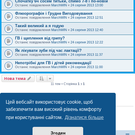
Спочатку 6ч сосем титьки, спимо 7-8 і по-новій
Останнє повідомлення
MarchWIN
«
24 серпня 2013 13:00
Флюорографія і Грудне Вигодовування
Останнє повідомлення
MarchWIN
«
24 серпня 2013 12:51
Такий великий а я годую
Останнє повідомлення
MarchWIN
«
24 серпня 2013 12:40
ГВ і щеплення від грипу?
Останнє повідомлення
MarchWIN
«
24 серпня 2013 12:22
Як лікувати зуби під час лактації?
Останнє повідомлення
MarchWIN
«
24 серпня 2013 11:37
Непотрібні для ГВ і дітей рекомендації
Останнє повідомлення
MarchWIN
«
24 серпня 2013 11:00
Нова тема
11 тем • Сторінка
1
з
1
Цей вебсайт використовує cookie, щоб
ПРАВА ДОСТУПУ
забезпечити вам високий рівень комфорту
Ви
не можете
створювати нові теми у цьому форумі
Ви
не можете
відповідати на теми у цьому форумі
при користуванні сайтом.
Дізнатися більше
Ви
не можете
редагувати ваші повідомлення у цьому форумі
Ви
не можете
видаляти ваші повідомлення у цьому форумі
Ви
не можете
додавати файли у цьому форумі
Згоден