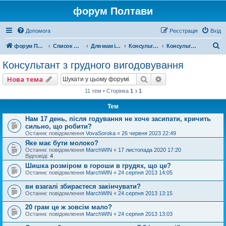
форум Полтави
Допомога
Реєстрація
Вхід
П
форум Полтави
Список форумів
Для мам і татусів
Консультації фахівців
Консультант з грудного вигодовування
о
Консультант з грудного вигодовування
ш
Пошук
Розширений пошу
Нова тема
у
11 тем • Сторінка
1
з
1
к
Тем
Нам 17 день, після годування не хоче засипати, кричить
сильно, що робити?
Останнє повідомлення
VovaSoroka
«
26 червня 2023 22:49
Яке має бути молоко?
Останнє повідомлення
MarchWIN
«
17 листопада 2020 17:20
Відповіді:
4
Шишка розміром в гороши в грудях, що це?
Останнє повідомлення
MarchWIN
«
24 серпня 2013 14:05
ви взагалі збираєтеся закінчувати?
Останнє повідомлення
MarchWIN
«
24 серпня 2013 13:15
20 грам це ж зовсім мало?
Останнє повідомлення
MarchWIN
«
24 серпня 2013 13:03