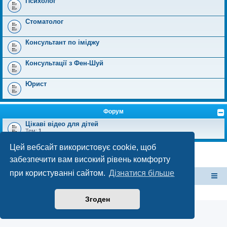
Психолог
Стоматолог
Консультант по іміджу
Консультації з Фен-Шуй
Юрист
Форум
Цікаві відео для дітей
Тем:
1
Цей вебсайт використовує cookie, щоб
забезпечити вам високий рівень комфорту
при користуванні сайтом.
Дізнатися більше
форум Полтави
Список форумів
Конфіденційність
|
Умови
Згоден