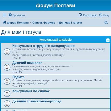
форум Полтави
Допомога
Реєстрація
Вхід
П
форум Полтави
Список форумів
Для мам і татусів
о
Для мам і татусів
ш
Консультації фахівців
у
Консультант з грудного вигодовування
к
Отримайте безкоштовну консультацію фахівця з грудного вигодовування
(ГВ) .
Задай питання, читай відповіді, коментуй
Тем:
11
Дитячий психолог
Безкоштовна консультація дитячого психолога -
запитуй, читай , відповідай, коментуй.
Тем:
15
Педіатр
Отримати консультацію педіатра. безкоштовне консультування. Питай,
читай, відповідай, коментуй.
Тем:
23
Консультант по слінгах
Дитячий травматолог-ортопед