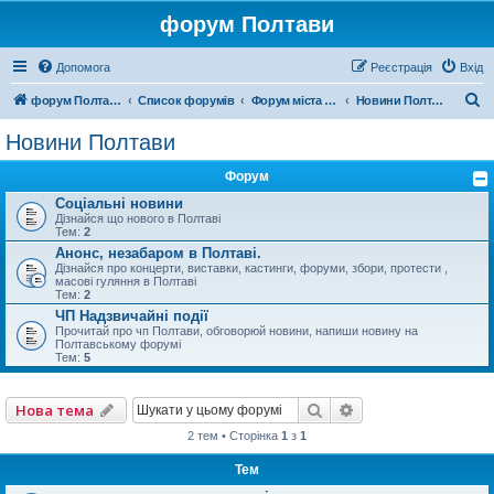
форум Полтави
Допомога
Реєстрація
Вхід
П
форум Полтави
Список форумів
Форум міста Полтава
Новини Полтави
о
Новини Полтави
ш
Форум
у
Соціальні новини
к
Дізнайся що нового в Полтаві
Тем:
2
Анонс, незабаром в Полтаві.
Дізнайся про концерти, виставки, кастинги, форуми, збори, протести ,
масові гуляння в Полтаві
Тем:
2
ЧП Надзвичайні події
Прочитай про чп Полтави, обговорюй новини, напиши новину на
Полтавському форумі
Тем:
5
Пошук
Розширений пошу
Нова тема
2 тем • Сторінка
1
з
1
Тем