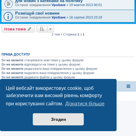
для новин з натяками на політику
Останнє повідомлення
Vpoltave
«
19 жовтня 2013 00:01
Розміщуй свої новини
Останнє повідомлення
Vpoltave
«
16 серпня 2013 23:18
Нова тема
2 тем • Сторінка
1
з
1
ПРАВА ДОСТУПУ
Ви
не можете
створювати нові теми у цьому форумі
Ви
не можете
відповідати на теми у цьому форумі
Ви
не можете
редагувати ваші повідомлення у цьому форумі
Ви
не можете
видаляти ваші повідомлення у цьому форумі
Ви
не можете
додавати файли у цьому форумі
форум Полтави
Список форумів
Цей вебсайт використовує cookie, щоб
забезпечити вам високий рівень комфорту
Конфіденційність
|
Умови
при користуванні сайтом.
Дізнатися більше
Згоден