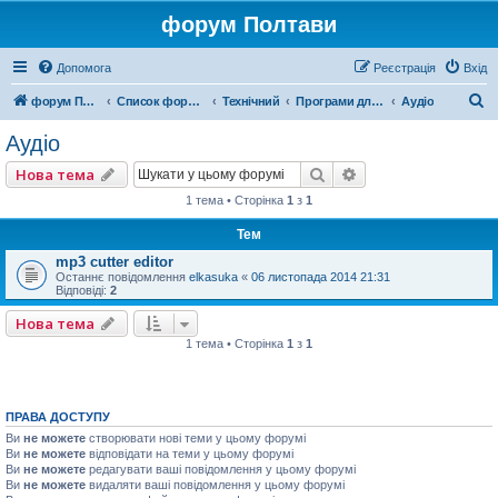
форум Полтави
Допомога
Реєстрація
Вхід
П
форум Полтави
Список форумів
Технічний
Програми для компютера
Аудіо
о
Аудіо
ш
Пошук
Розширений пошу
Нова тема
у
1 тема • Сторінка
1
з
1
к
Тем
mp3 cutter editor
Останнє повідомлення
elkasuka
«
06 листопада 2014 21:31
Відповіді:
2
Нова тема
1 тема • Сторінка
1
з
1
ПРАВА ДОСТУПУ
Ви
не можете
створювати нові теми у цьому форумі
Ви
не можете
відповідати на теми у цьому форумі
Ви
не можете
редагувати ваші повідомлення у цьому форумі
Ви
не можете
видаляти ваші повідомлення у цьому форумі