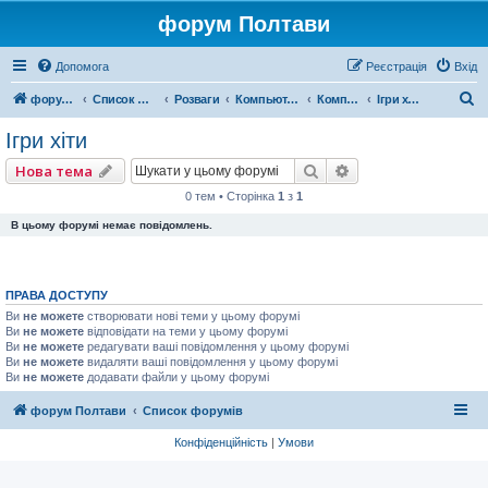
форум Полтави
Допомога
Реєстрація
Вхід
П
форум Полтави
Список форумів
Розваги
Компьютерні ігри
Компютерні ігри
Ігри хіти
о
Ігри хіти
ш
Пошук
Розширений пошу
Нова тема
у
0 тем • Сторінка
1
з
1
к
В цьому форумі немає повідомлень.
ПРАВА ДОСТУПУ
Ви
не можете
створювати нові теми у цьому форумі
Ви
не можете
відповідати на теми у цьому форумі
Ви
не можете
редагувати ваші повідомлення у цьому форумі
Ви
не можете
видаляти ваші повідомлення у цьому форумі
Ви
не можете
додавати файли у цьому форумі
форум Полтави
Список форумів
Конфіденційність
|
Умови