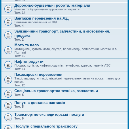
Дорожньо-будівельні роботи, матеріали
Ремонт та будівництво дорожнього покриття
Тем:
14
Вантажні перевезення на ЖД
Вантажні перевезення на ЖД
Тем:
4
Залізничний транспорт, запчастини, виготовлення,
продажа
Тем:
2
Мото та вело
Мотоцикли, купить мото, скутер, велосипеди, запчастини, магазини в
Полтаві
Тем:
10
Нафтопродукти
Продаж, купівля, нафтопродуктів, телефони, адреса, перелік АЗС
Тем:
17
Пасажирські перевезення
Таксі, маршрутні таксі, міжміські перевезення, авто на прокат , авто для
весіль
Тем:
20
Спеціальна транспортна техніка, запчастини
Тем:
5
Попутна доставка вантажів
Тем:
5
Транспортно-експедиторські послуги
Тем:
6
Послуги спеціального транспорту