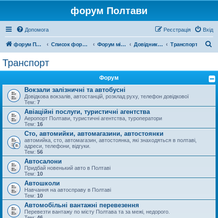
форум Полтави
Допомога
Реєстрація
Вхід
П
форум Полтави
Список форумів
Форум міста Полтава
Довідник Полтави
Транспорт
о
Транспорт
ш
Форум
у
Вокзали залізничні та автобусні
к
Довідкова вокзалів, автостанцій, розклад руху, телефон довідкової
Тем:
7
Авіаційні послуги, туристичні агентства
Аеропорт Полтави, туристичні агентства, туроператори
Тем:
16
Сто, автомийки, автомагазини, автостоянки
автомийка, сто, автомагазин, автостоянка, які знаходяться в полтаві,
адреси, телефони, відгуки.
Тем:
56
Автосалони
Придбай новенький авто в Полтаві
Тем:
10
Автошколи
Навчання на автосправу в Полтаві
Тем:
10
Автомобільні вантажні перевезення
Перевезти вантажу по місту Полтава та за межі, недорого.
Тем:
46