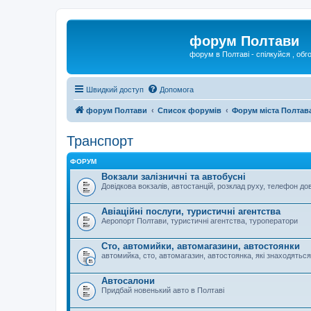
форум Полтави
форум в Полтаві - спілкуйся , обг
Швидкий доступ
Допомога
форум Полтави
Список форумів
Форум міста Полтав
Транспорт
ФОРУМ
Вокзали залізничні та автобусні
Довідкова вокзалів, автостанцій, розклад руху, телефон дов
Авіаційні послуги, туристичні агентства
Аеропорт Полтави, туристичні агентства, туроператори
Сто, автомийки, автомагазини, автостоянки
автомийка, сто, автомагазин, автостоянка, які знаходяться 
Автосалони
Придбай новенький авто в Полтаві