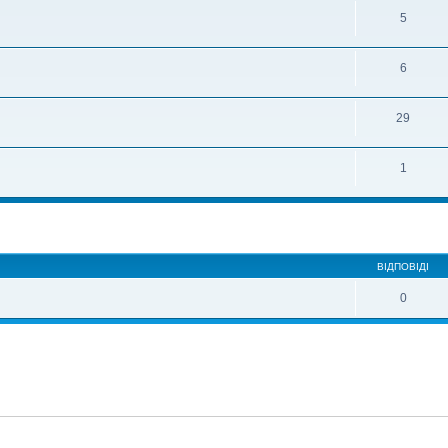
5
6
29
1
ирений пошук
ВІДПОВІДІ
0