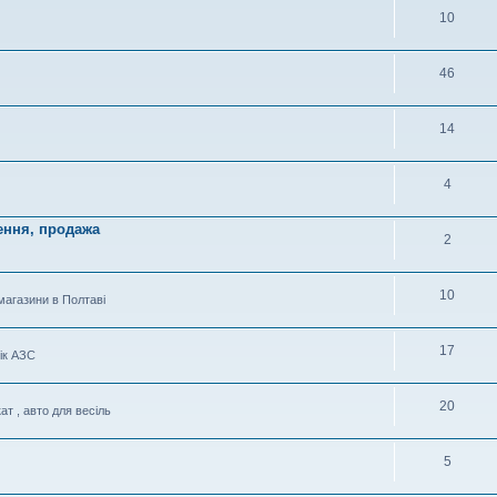
10
46
14
4
ення, продажа
2
10
магазини в Полтаві
17
ік АЗС
20
ат , авто для весіль
5