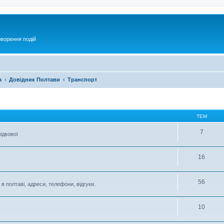
оворення подій
а
Довідник Полтави
Транспорт
ТЕМ
7
ідкової
16
56
в полтаві, адреси, телефони, відгуки.
10