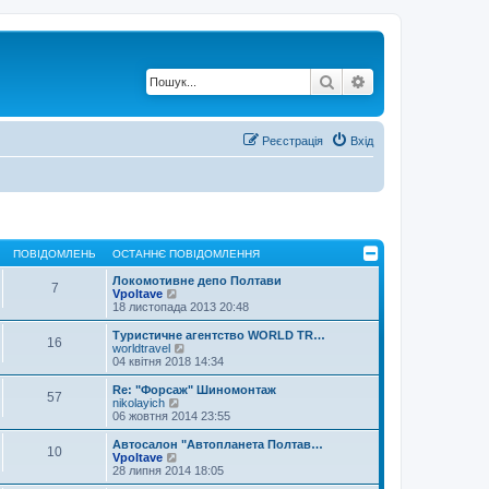
Пошук
Розширений по
Реєстрація
Вхід
ПОВІДОМЛЕНЬ
ОСТАННЄ ПОВІДОМЛЕННЯ
Локомотивне депо Полтави
7
П
Vpoltave
е
18 листопада 2013 20:48
р
е
Туристичне агентство WORLD TR…
16
г
П
worldtravel
л
е
04 квітня 2018 14:34
я
р
н
е
Re: "Форсаж" Шиномонтаж
57
у
г
П
nikolayich
т
л
е
06 жовтня 2014 23:55
и
я
р
о
н
е
Автосалон "Автопланета Полтав…
с
10
у
г
П
Vpoltave
т
т
л
е
28 липня 2014 18:05
а
и
я
р
н