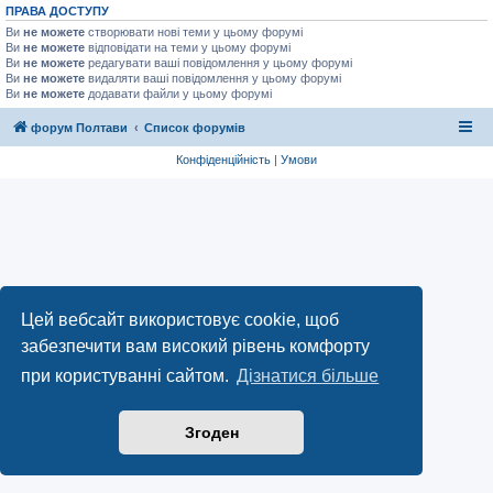
ПРАВА ДОСТУПУ
Ви
не можете
створювати нові теми у цьому форумі
Ви
не можете
відповідати на теми у цьому форумі
Ви
не можете
редагувати ваші повідомлення у цьому форумі
Ви
не можете
видаляти ваші повідомлення у цьому форумі
Ви
не можете
додавати файли у цьому форумі
форум Полтави
Список форумів
Конфіденційність
|
Умови
Цей вебсайт використовує cookie, щоб
забезпечити вам високий рівень комфорту
при користуванні сайтом.
Дізнатися більше
Згоден