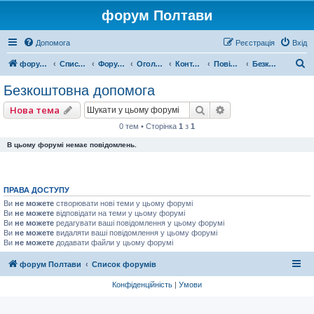
форум Полтави
Допомога
Реєстрація
Вхід
П
форум Полтави
Список форумів
Форум міста Полтава
Оголошення міста Полтава
Контакти
Повідомлення
Безкоштовна допомога
о
Безкоштовна допомога
ш
Пошук
Розширений пошу
Нова тема
у
0 тем • Сторінка
1
з
1
к
В цьому форумі немає повідомлень.
ПРАВА ДОСТУПУ
Ви
не можете
створювати нові теми у цьому форумі
Ви
не можете
відповідати на теми у цьому форумі
Ви
не можете
редагувати ваші повідомлення у цьому форумі
Ви
не можете
видаляти ваші повідомлення у цьому форумі
Ви
не можете
додавати файли у цьому форумі
форум Полтави
Список форумів
Конфіденційність
|
Умови