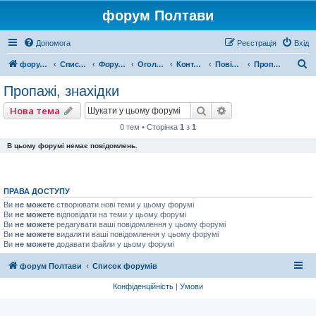
форум Полтави
Допомога
Реєстрація
Вхід
П
форум Полтави
Список форумів
Форум міста Полтава
Оголошення міста Полтава
Контакти
Повідомлення
Пропажі, знахідки
о
Пропажі, знахідки
ш
Пошук
Розширений пошу
Нова тема
у
0 тем • Сторінка
1
з
1
к
В цьому форумі немає повідомлень.
ПРАВА ДОСТУПУ
Ви
не можете
створювати нові теми у цьому форумі
Ви
не можете
відповідати на теми у цьому форумі
Ви
не можете
редагувати ваші повідомлення у цьому форумі
Ви
не можете
видаляти ваші повідомлення у цьому форумі
Ви
не можете
додавати файли у цьому форумі
форум Полтави
Список форумів
Конфіденційність
|
Умови