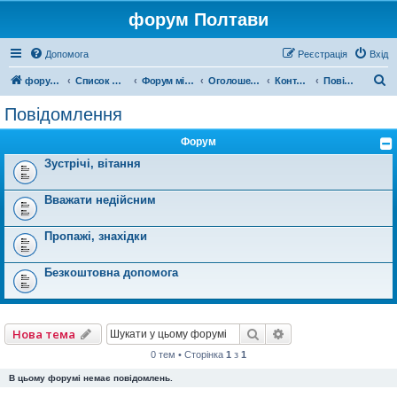
форум Полтави
Допомога
Реєстрація
Вхід
П
форум Полтави
Список форумів
Форум міста Полтава
Оголошення міста Полтава
Контакти
Повідомлення
о
Повідомлення
ш
Форум
у
Зустрічі, вітання
к
Вважати недійсним
Пропажі, знахідки
Безкоштовна допомога
Пошук
Розширений пошу
Нова тема
0 тем • Сторінка
1
з
1
В цьому форумі немає повідомлень.