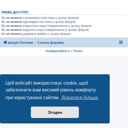
ПРАВА ДОСТУПУ
Ви
не можете
створювати нові теми у цьому форумі
Ви
не можете
відповідати на теми у цьому форумі
Ви
не можете
редагувати ваші повідомлення у цьому форумі
Ви
не можете
видаляти ваші повідомлення у цьому форумі
Ви
не можете
додавати файли у цьому форумі
форум Полтави
Список форумів
Конфіденційність
|
Умови
Цей вебсайт використовує cookie, щоб
забезпечити вам високий рівень комфорту
при користуванні сайтом.
Дізнатися більше
Згоден