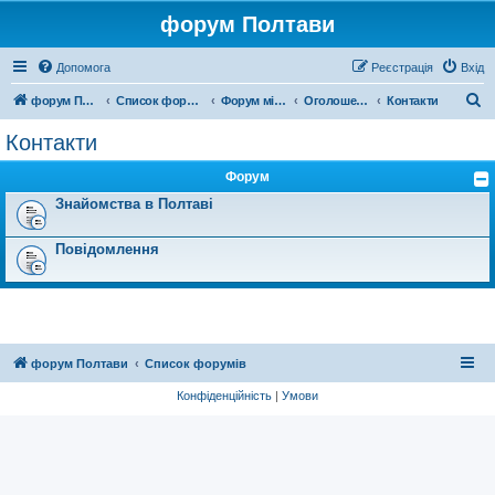
форум Полтави
Допомога
Реєстрація
Вхід
П
форум Полтави
Список форумів
Форум міста Полтава
Оголошення міста Полтава
Контакти
о
Контакти
ш
Форум
у
Знайомства в Полтаві
к
Повідомлення
форум Полтави
Список форумів
Конфіденційність
|
Умови