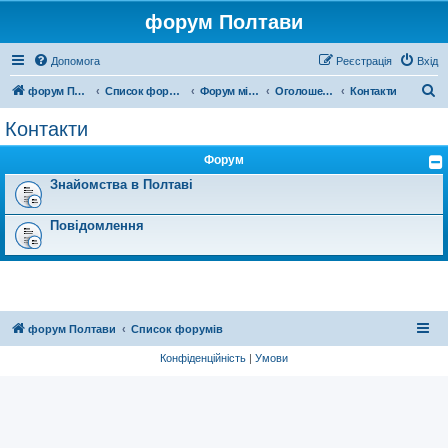
форум Полтави
Допомога
Реєстрація
Вхід
П
форум Полтави
Список форумів
Форум міста Полтава
Оголошення міста Полтава
Контакти
о
Контакти
ш
Форум
у
Знайомства в Полтаві
к
Повідомлення
форум Полтави
Список форумів
Конфіденційність
|
Умови