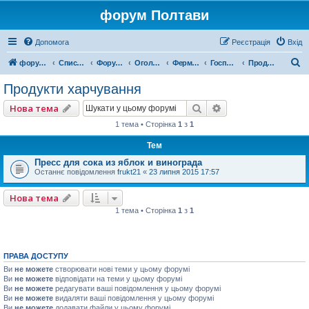
форум Полтави
Допомога
Реєстрація
Вхід
П
форум Полтави
Список форумів
Форум міста Полтава
Оголошення міста Полтава
Ферма, Продукти
Господарство
Продукти харчування
о
Продукти харчування
ш
Пошук
Розширений пошу
Нова тема
у
1 тема • Сторінка
1
з
1
к
Тем
Пресс для сока из яблок и винограда
Останнє повідомлення
frukt21
«
23 липня 2015 17:57
Нова тема
1 тема • Сторінка
1
з
1
ПРАВА ДОСТУПУ
Ви
не можете
створювати нові теми у цьому форумі
Ви
не можете
відповідати на теми у цьому форумі
Ви
не можете
редагувати ваші повідомлення у цьому форумі
Ви
не можете
видаляти ваші повідомлення у цьому форумі
Ви
не можете
додавати файли у цьому форумі