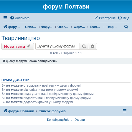
форум Полтави
Допомога
Реєстрація
Вхід
П
форум Полтави
Список форумів
Форум міста Полтава
Оголошення міста Полтава
Ферма, Продукти
Господарство
Тваринництво
о
Тваринництво
ш
Пошук
Розширений пошу
Нова тема
у
0 тем • Сторінка
1
з
1
к
В цьому форумі немає повідомлень.
ПРАВА ДОСТУПУ
Ви
не можете
створювати нові теми у цьому форумі
Ви
не можете
відповідати на теми у цьому форумі
Ви
не можете
редагувати ваші повідомлення у цьому форумі
Ви
не можете
видаляти ваші повідомлення у цьому форумі
Ви
не можете
додавати файли у цьому форумі
форум Полтави
Список форумів
Конфіденційність
|
Умови