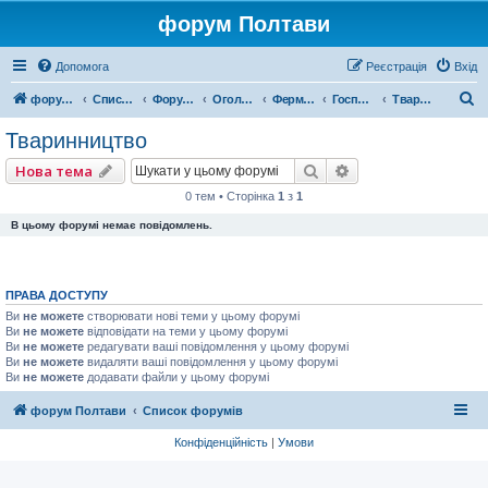
форум Полтави
Допомога
Реєстрація
Вхід
П
форум Полтави
Список форумів
Форум міста Полтава
Оголошення міста Полтава
Ферма, Продукти
Господарство
Тваринництво
о
Тваринництво
ш
Пошук
Розширений пошу
Нова тема
у
0 тем • Сторінка
1
з
1
к
В цьому форумі немає повідомлень.
ПРАВА ДОСТУПУ
Ви
не можете
створювати нові теми у цьому форумі
Ви
не можете
відповідати на теми у цьому форумі
Ви
не можете
редагувати ваші повідомлення у цьому форумі
Ви
не можете
видаляти ваші повідомлення у цьому форумі
Ви
не можете
додавати файли у цьому форумі
форум Полтави
Список форумів
Конфіденційність
|
Умови