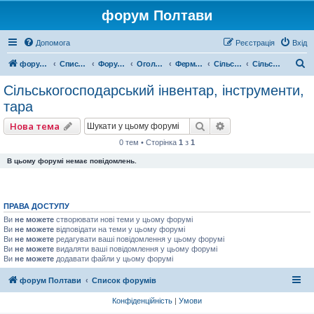
форум Полтави
Допомога
Реєстрація
Вхід
П
форум Полтави
Список форумів
Форум міста Полтава
Оголошення міста Полтава
Ферма, Продукти
Сільське господарство
Сільськогосподарський інвентар, інструменти, тара
о
Сільськогосподарський інвентар, інструменти,
ш
тара
у
Пошук
Розширений пошу
Нова тема
к
0 тем • Сторінка
1
з
1
В цьому форумі немає повідомлень.
ПРАВА ДОСТУПУ
Ви
не можете
створювати нові теми у цьому форумі
Ви
не можете
відповідати на теми у цьому форумі
Ви
не можете
редагувати ваші повідомлення у цьому форумі
Ви
не можете
видаляти ваші повідомлення у цьому форумі
Ви
не можете
додавати файли у цьому форумі
форум Полтави
Список форумів
Конфіденційність
|
Умови