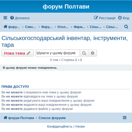
форум Полтави
Допомога
Реєстрація
Вхід
П
форум Полтави
Список форумів
Форум міста Полтава
Оголошення міста Полтава
Ферма, Продукти
Сільське господарство
Сільськогосподарський інвентар, інструменти, тара
о
Сільськогосподарський інвентар, інструменти,
ш
тара
у
Пошук
Розширений пошу
Нова тема
к
0 тем • Сторінка
1
з
1
В цьому форумі немає повідомлень.
ПРАВА ДОСТУПУ
Ви
не можете
створювати нові теми у цьому форумі
Ви
не можете
відповідати на теми у цьому форумі
Ви
не можете
редагувати ваші повідомлення у цьому форумі
Ви
не можете
видаляти ваші повідомлення у цьому форумі
Ви
не можете
додавати файли у цьому форумі
форум Полтави
Список форумів
Конфіденційність
|
Умови