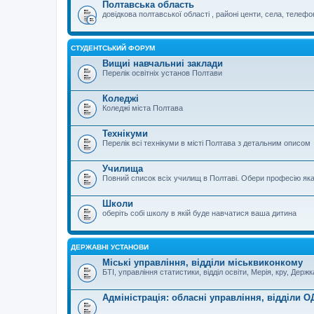
Полтавська область
довідкова полтавської області , районі центи, села, телефо
СТУДЕНТСЬКИЙ ФОРУМ
Вищиі навчальниі заклади
Перелік освітніх установ Полтави
Коледжі
Коледжі міста Полтава
Технікуми
Перелік всі технікуми в місті Полтава з детальним описом
Училища
Повний список всіх училищ в Полтаві. Обери професію яка
Школи
оберіть собі школу в якій буде навчатися ваша дитина
ДЕРЖАВНІ УСТАНОВИ
Міські управління, відділи міськвиконкому
БТІ, управління статистики, відділ освіти, Мерія, кру, Держ
Адміністрація: обласні управління, відділи О