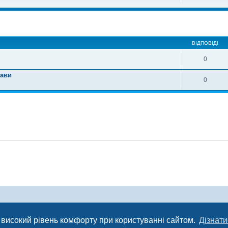
ирений пошук
ВІДПОВІДІ
0
тави
0
Конфіденційність
|
Умови
 високий рівень комфорту при користуванні сайтом.
Дізнати