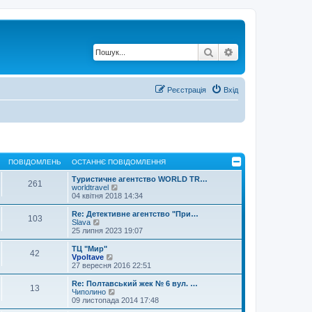
Пошук
Розширений по
Реєстрація
Вхід
ПОВІДОМЛЕНЬ
ОСТАННЄ ПОВІДОМЛЕННЯ
Туристичне агентство WORLD TR…
261
П
worldtravel
е
04 квітня 2018 14:34
р
е
Re: Детективне агентство "При…
103
г
П
Slava
л
е
25 липня 2023 19:07
я
р
н
е
ТЦ "Мир"
42
у
г
П
Vpoltave
т
л
е
27 вересня 2016 22:51
и
я
р
о
н
е
Re: Полтавський жек № 6 вул. …
с
13
у
г
П
Чиполино
т
т
л
е
09 листопада 2014 17:48
а
и
я
р
н