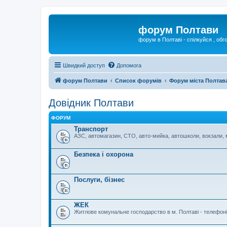
форум Полтави
форум в Полтаві - спілкуйся , обг
Швидкий доступ
Допомога
форум Полтави
Список форумів
Форум міста Полтав
Довідник Полтави
ФОРУМ
Транспорт
АЗС, автомагазин, СТО, авто-мийка, автошколи, вокзали, 
Безпека і охорона
Послуги, бізнес
ЖЕК
Житлове комунальне господарство в м. Полтаві - телефоні 