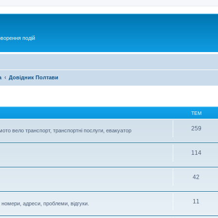
оворення подій
а
Довідник Полтави
ТЕМ
259
мото вело транспорт, транспортні послуги, евакуатор
114
42
11
номери, адреси, проблеми, відгуки.