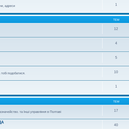
1
ни, адреси
ТЕМ
12
4
5
10
 тобі подобатися.
1
ТЕМ
17
казначейство. та Інші управління в Полтаві
ДА
40