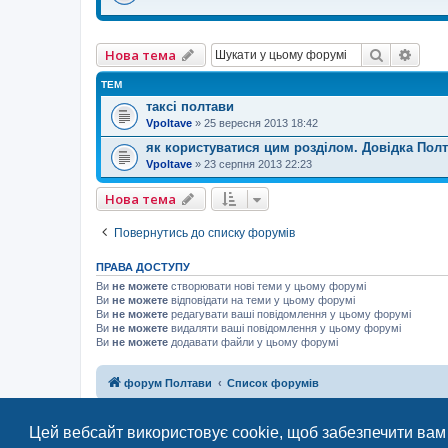
Пошук
Розш
Нова тема
ТЕМ
таксі полтави
Vpoltave
»
25 вересня 2013 18:42
як користуватися цим розділом. Довідка Пол
Vpoltave
»
23 серпня 2013 22:23
Нова тема
Повернутись до списку форумів
ПРАВА ДОСТУПУ
Ви
не можете
створювати нові теми у цьому форумі
Ви
не можете
відповідати на теми у цьому форумі
Ви
не можете
редагувати ваші повідомлення у цьому форумі
Ви
не можете
видаляти ваші повідомлення у цьому форумі
Ви
не можете
додавати файли у цьому форумі
форум Полтави
Список форумів
Цей вебсайт використовує cookie, щоб забезпечити вам