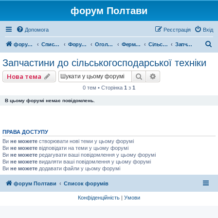
форум Полтави
Допомога
Реєстрація
Вхід
П
форум Полтави
Список форумів
Форум міста Полтава
Оголошення міста Полтава
Ферма, Продукти
Сільське господарство
Запчастини до сільськогосподарської техніки
о
Запчастини до сільськогосподарської техніки
ш
Пошук
Розширений пошу
Нова тема
у
0 тем • Сторінка
1
з
1
к
В цьому форумі немає повідомлень.
ПРАВА ДОСТУПУ
Ви
не можете
створювати нові теми у цьому форумі
Ви
не можете
відповідати на теми у цьому форумі
Ви
не можете
редагувати ваші повідомлення у цьому форумі
Ви
не можете
видаляти ваші повідомлення у цьому форумі
Ви
не можете
додавати файли у цьому форумі
форум Полтави
Список форумів
Конфіденційність
|
Умови