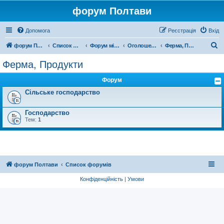
форум Полтави
Допомога
Реєстрація
Вхід
П
форум Полтави
Список форумів
Форум міста Полтава
Оголошення міста Полтава
Ферма, Продукти
о
Ферма, Продукти
ш
Форум
у
Сільське господарство
к
Господарство
Тем:
1
форум Полтави
Список форумів
Конфіденційність
|
Умови