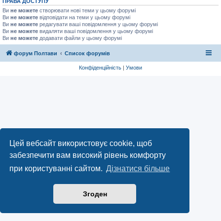
ПРАВА ДОСТУПУ
Ви
не можете
створювати нові теми у цьому форумі
Ви
не можете
відповідати на теми у цьому форумі
Ви
не можете
редагувати ваші повідомлення у цьому форумі
Ви
не можете
видаляти ваші повідомлення у цьому форумі
Ви
не можете
додавати файли у цьому форумі
форум Полтави
Список форумів
Конфіденційність
|
Умови
Цей вебсайт використовує cookie, щоб
забезпечити вам високий рівень комфорту
при користуванні сайтом.
Дізнатися більше
Згоден