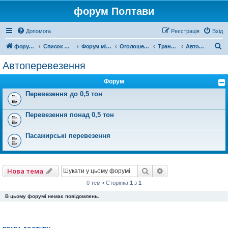
форум Полтави
Допомога
Реєстрація
Вхід
П
форум Полтави
Список форумів
Форум міста Полтава
Оголошення міста Полтава
Транспорт СТО
Автоперевезення
о
Автоперевезення
ш
Форум
у
Перевезення до 0,5 тон
к
Перевезення понад 0,5 тон
Пасажирські перевезення
Пошук
Розширений пошу
Нова тема
0 тем • Сторінка
1
з
1
В цьому форумі немає повідомлень.