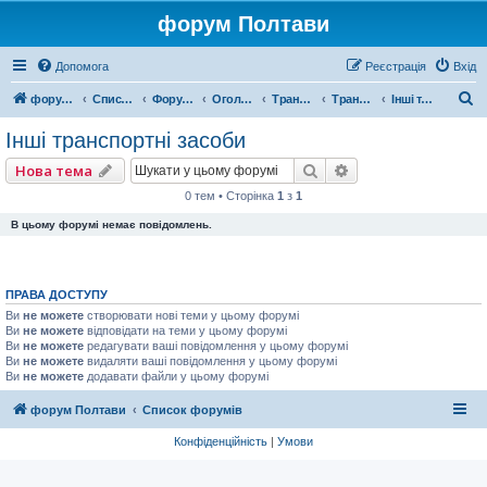
форум Полтави
Допомога
Реєстрація
Вхід
П
форум Полтави
Список форумів
Форум міста Полтава
Оголошення міста Полтава
Транспорт СТО
Транспортні засоби
Інші транспортні засоби
о
Інші транспортні засоби
ш
Пошук
Розширений пошу
Нова тема
у
0 тем • Сторінка
1
з
1
к
В цьому форумі немає повідомлень.
ПРАВА ДОСТУПУ
Ви
не можете
створювати нові теми у цьому форумі
Ви
не можете
відповідати на теми у цьому форумі
Ви
не можете
редагувати ваші повідомлення у цьому форумі
Ви
не можете
видаляти ваші повідомлення у цьому форумі
Ви
не можете
додавати файли у цьому форумі
форум Полтави
Список форумів
Конфіденційність
|
Умови