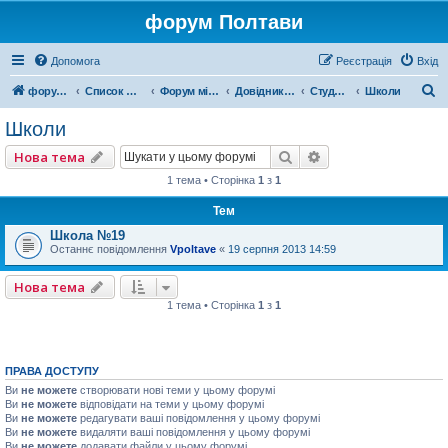
форум Полтави
Допомога
Реєстрація
Вхід
П
форум Полтави
Список форумів
Форум міста Полтава
Довідник Полтави
Студентський форум
Школи
о
Школи
ш
Пошук
Розширений пошу
Нова тема
у
1 тема • Сторінка
1
з
1
к
Тем
Школа №19
Останнє повідомлення
Vpoltave
«
19 серпня 2013 14:59
Нова тема
1 тема • Сторінка
1
з
1
ПРАВА ДОСТУПУ
Ви
не можете
створювати нові теми у цьому форумі
Ви
не можете
відповідати на теми у цьому форумі
Ви
не можете
редагувати ваші повідомлення у цьому форумі
Ви
не можете
видаляти ваші повідомлення у цьому форумі
Ви
не можете
додавати файли у цьому форумі