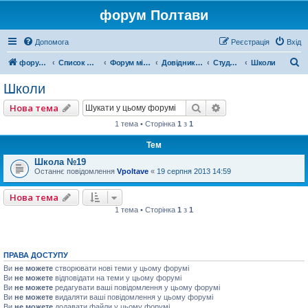
форум Полтави
Допомога
Реєстрація
Вхід
П
форум Полтави
Список форумів
Форум міста Полтава
Довідник Полтави
Студентський форум
Школи
о
Школи
ш
Пошук
Розширений пошу
Нова тема
у
1 тема • Сторінка
1
з
1
к
Тем
Школа №19
Останнє повідомлення
Vpoltave
«
19 серпня 2013 14:59
Нова тема
1 тема • Сторінка
1
з
1
ПРАВА ДОСТУПУ
Ви
не можете
створювати нові теми у цьому форумі
Ви
не можете
відповідати на теми у цьому форумі
Ви
не можете
редагувати ваші повідомлення у цьому форумі
Ви
не можете
видаляти ваші повідомлення у цьому форумі
Ви
не можете
додавати файли у цьому форумі