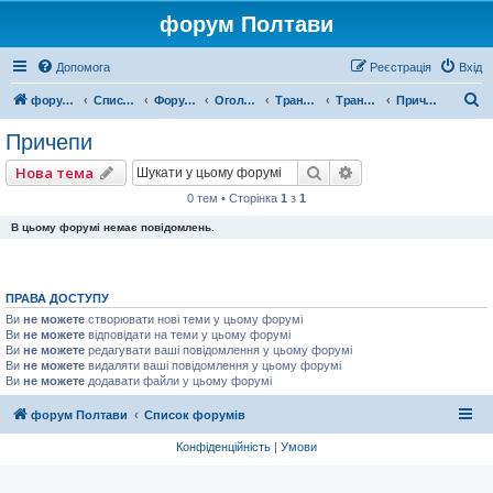
форум Полтави
Допомога
Реєстрація
Вхід
П
форум Полтави
Список форумів
Форум міста Полтава
Оголошення міста Полтава
Транспорт СТО
Транспортні засоби
Причепи
о
Причепи
ш
Пошук
Розширений пошу
Нова тема
у
0 тем • Сторінка
1
з
1
к
В цьому форумі немає повідомлень.
ПРАВА ДОСТУПУ
Ви
не можете
створювати нові теми у цьому форумі
Ви
не можете
відповідати на теми у цьому форумі
Ви
не можете
редагувати ваші повідомлення у цьому форумі
Ви
не можете
видаляти ваші повідомлення у цьому форумі
Ви
не можете
додавати файли у цьому форумі
форум Полтави
Список форумів
Конфіденційність
|
Умови