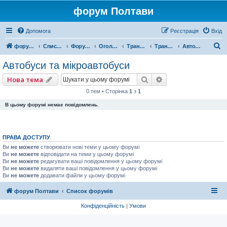
форум Полтави
Допомога
Реєстрація
Вхід
П
форум Полтави
Список форумів
Форум міста Полтава
Оголошення міста Полтава
Транспорт СТО
Транспортні засоби
Автобуси та мікроавтобуси
о
Автобуси та мікроавтобуси
ш
Пошук
Розширений пошу
Нова тема
у
0 тем • Сторінка
1
з
1
к
В цьому форумі немає повідомлень.
ПРАВА ДОСТУПУ
Ви
не можете
створювати нові теми у цьому форумі
Ви
не можете
відповідати на теми у цьому форумі
Ви
не можете
редагувати ваші повідомлення у цьому форумі
Ви
не можете
видаляти ваші повідомлення у цьому форумі
Ви
не можете
додавати файли у цьому форумі
форум Полтави
Список форумів
Конфіденційність
|
Умови