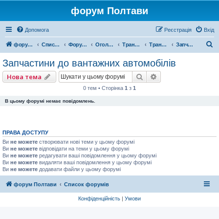
форум Полтави
Допомога
Реєстрація
Вхід
П
форум Полтави
Список форумів
Форум міста Полтава
Оголошення міста Полтава
Транспорт СТО
Транспортні засоби
Запчастини до вантажних автомобілів
о
Запчастини до вантажних автомобілів
ш
Пошук
Розширений пошу
Нова тема
у
0 тем • Сторінка
1
з
1
к
В цьому форумі немає повідомлень.
ПРАВА ДОСТУПУ
Ви
не можете
створювати нові теми у цьому форумі
Ви
не можете
відповідати на теми у цьому форумі
Ви
не можете
редагувати ваші повідомлення у цьому форумі
Ви
не можете
видаляти ваші повідомлення у цьому форумі
Ви
не можете
додавати файли у цьому форумі
форум Полтави
Список форумів
Конфіденційність
|
Умови