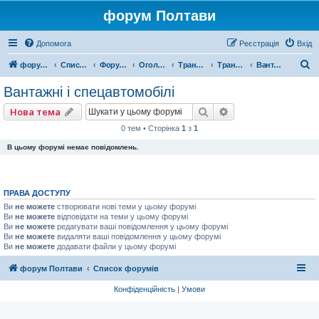
форум Полтави
Допомога
Реєстрація
Вхід
П
форум Полтави
Список форумів
Форум міста Полтава
Оголошення міста Полтава
Транспорт СТО
Транспортні засоби
Вантажні і спецавтомобілі
о
Вантажні і спецавтомобілі
ш
Пошук
Розширений пошу
Нова тема
у
0 тем • Сторінка
1
з
1
к
В цьому форумі немає повідомлень.
ПРАВА ДОСТУПУ
Ви
не можете
створювати нові теми у цьому форумі
Ви
не можете
відповідати на теми у цьому форумі
Ви
не можете
редагувати ваші повідомлення у цьому форумі
Ви
не можете
видаляти ваші повідомлення у цьому форумі
Ви
не можете
додавати файли у цьому форумі
форум Полтави
Список форумів
Конфіденційність
|
Умови