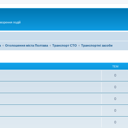
оворення подій
а
Оголошення міста Полтава
Транспорт СТО
Транспортні засоби
ТЕМ
0
0
0
0
0