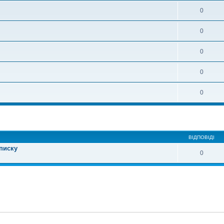
0
0
0
0
0
ирений пошук
ВІДПОВІДІ
писку
0