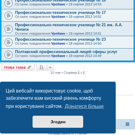
Профессионально-техническое училище № 10
Останнє повідомлення
Vpoltave
«
19 серпня 2013 14:53
Профессионально-техническое училище № 17
Останнє повідомлення
Vpoltave
«
19 серпня 2013 14:52
Профессионально-техническое училище № 21 им. А.А.
Чепиги
Останнє повідомлення
Vpoltave
«
19 серпня 2013 14:51
Профессионально-техническое училище № 23
Останнє повідомлення
Vpoltave
«
19 серпня 2013 14:50
Полтавский профессиональный лицей сферы услуг
Останнє повідомлення
Vpoltave
«
19 серпня 2013 14:49
Нова тема
10 тем • Сторінка
1
з
1
Цей вебсайт використовує cookie, щоб
ПРАВА ДОСТУПУ
забезпечити вам високий рівень комфорту
Ви
не можете
створювати нові теми у цьому форумі
Ви
не можете
відповідати на теми у цьому форумі
при користуванні сайтом.
Дізнатися більше
Ви
не можете
редагувати ваші повідомлення у цьому форумі
Ви
не можете
видаляти ваші повідомлення у цьому форумі
Ви
не можете
додавати файли у цьому форумі
Згоден
форум Полтави
Список форумів
Конфіденційність
|
Умови