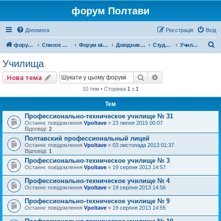
форум Полтави
Допомога
Реєстрація
Вхід
П
форум Полтави
Список форумів
Форум міста Полтава
Довідник Полтави
Студентський форум
Училища
о
Училища
ш
Пошук
Розширений пошу
Нова тема
у
10 тем • Сторінка
1
з
1
к
Тем
Профессионально-техническое училище № 31
Останнє повідомлення
Vpoltave
«
23 липня 2015 00:07
Відповіді:
2
Полтавский профессиональный лицей
Останнє повідомлення
Vpoltave
«
03 листопада 2013 01:37
Відповіді:
1
Профессионально-техническое училище № 3
Останнє повідомлення
Vpoltave
«
19 серпня 2013 14:57
Профессионально-техническое училище № 4
Останнє повідомлення
Vpoltave
«
19 серпня 2013 14:56
Профессионально-техническое училище № 9
Останнє повідомлення
Vpoltave
«
19 серпня 2013 14:55