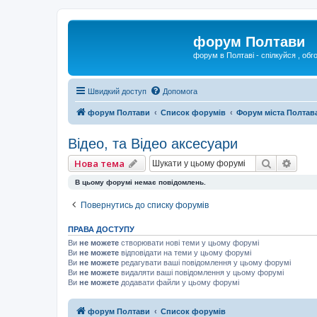
форум Полтави
форум в Полтаві - спілкуйся , обг
Швидкий доступ
Допомога
форум Полтави
Список форумів
Форум міста Полтав
Відео, та Відео аксесуари
Пошук
Розш
Нова тема
В цьому форумі немає повідомлень.
Повернутись до списку форумів
ПРАВА ДОСТУПУ
Ви
не можете
створювати нові теми у цьому форумі
Ви
не можете
відповідати на теми у цьому форумі
Ви
не можете
редагувати ваші повідомлення у цьому форумі
Ви
не можете
видаляти ваші повідомлення у цьому форумі
Ви
не можете
додавати файли у цьому форумі
форум Полтави
Список форумів