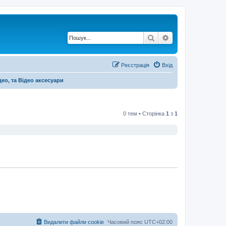
Пошук
Розширений по
Реєстрація
Вхід
део, та Відео аксесуари
0 тем • Сторінка
1
з
1
Видалити файли cookie
Часовий пояс
UTC+02:00