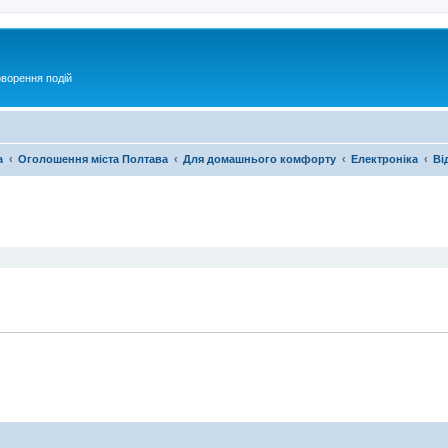
оворення подій
а
Оголошення міста Полтава
Для домашнього комфорту
Електроніка
Ві
ирений пошук