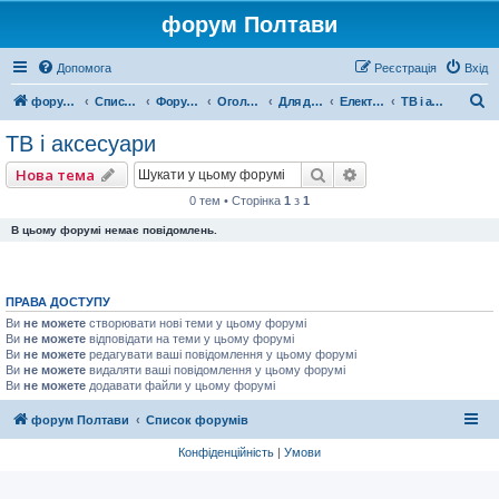
форум Полтави
Допомога
Реєстрація
Вхід
П
форум Полтави
Список форумів
Форум міста Полтава
Оголошення міста Полтава
Для домашнього комфорту
Електроніка
ТВ і аксесуари
о
ТВ і аксесуари
ш
Пошук
Розширений пошу
Нова тема
у
0 тем • Сторінка
1
з
1
к
В цьому форумі немає повідомлень.
ПРАВА ДОСТУПУ
Ви
не можете
створювати нові теми у цьому форумі
Ви
не можете
відповідати на теми у цьому форумі
Ви
не можете
редагувати ваші повідомлення у цьому форумі
Ви
не можете
видаляти ваші повідомлення у цьому форумі
Ви
не можете
додавати файли у цьому форумі
форум Полтави
Список форумів
Конфіденційність
|
Умови