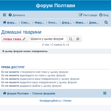
форум Полтави
Допомога
Реєстрація
Вхід
П
форум Полтави
Список форумів
Форум міста Полтава
Оголошення міста Полтава
Для домашнього комфорту
Живий куточок
Домашні тварини
о
Домашні тварини
ш
Пошук
Розширений пошу
Нова тема
у
0 тем • Сторінка
1
з
1
к
В цьому форумі немає повідомлень.
ПРАВА ДОСТУПУ
Ви
не можете
створювати нові теми у цьому форумі
Ви
не можете
відповідати на теми у цьому форумі
Ви
не можете
редагувати ваші повідомлення у цьому форумі
Ви
не можете
видаляти ваші повідомлення у цьому форумі
Ви
не можете
додавати файли у цьому форумі
форум Полтави
Список форумів
Конфіденційність
|
Умови