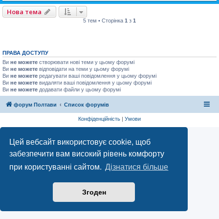
Нова тема
5 тем • Сторінка
1
з
1
ПРАВА ДОСТУПУ
Ви
не можете
створювати нові теми у цьому форумі
Ви
не можете
відповідати на теми у цьому форумі
Ви
не можете
редагувати ваші повідомлення у цьому форумі
Ви
не можете
видаляти ваші повідомлення у цьому форумі
Ви
не можете
додавати файли у цьому форумі
форум Полтави
Список форумів
Конфіденційність
|
Умови
Цей вебсайт використовує cookie, щоб
забезпечити вам високий рівень комфорту
при користуванні сайтом.
Дізнатися більше
Згоден