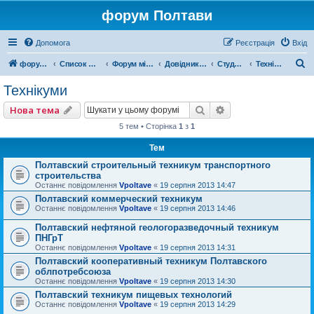
форум Полтави
Допомога
Реєстрація
Вхід
П
форум Полтави
Список форумів
Форум міста Полтава
Довідник Полтави
Студентський форум
Технікуми
о
Технікуми
ш
Пошук
Розширений пошу
Нова тема
у
5 тем • Сторінка
1
з
1
к
Тем
Полтавский строительный техникум транспортного
строительства
Останнє повідомлення
Vpoltave
«
19 серпня 2013 14:47
Полтавский коммерческий техникум
Останнє повідомлення
Vpoltave
«
19 серпня 2013 14:46
Полтавский нефтяной геологоразведочный техникум
ПНГрТ
Останнє повідомлення
Vpoltave
«
19 серпня 2013 14:31
Полтавский кооперативный техникум Полтавского
облпотребсоюза
Останнє повідомлення
Vpoltave
«
19 серпня 2013 14:30
Полтавский техникум пищевых технологий
Останнє повідомлення
Vpoltave
«
19 серпня 2013 14:29