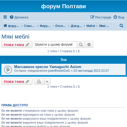
форум Полтави
Допомога
Реєстрація
Вхід
П
форум Полтави
Список форумів
Форум міста Полтава
Оголошення міста Полтава
Для домашнього комфорту
Меблі
Мякі меблі
о
Мякі меблі
ш
Пошук
Розширений пошу
Нова тема
у
1 тема • Сторінка
1
з
1
к
Тем
Массажное кресло Yamaguchi Axiom
Останнє повідомлення
poeriRosteGoG
«
23 листопада 2013 23:27
Нова тема
1 тема • Сторінка
1
з
1
ПРАВА ДОСТУПУ
Ви
не можете
створювати нові теми у цьому форумі
Ви
не можете
відповідати на теми у цьому форумі
Ви
не можете
редагувати ваші повідомлення у цьому форумі
Ви
не можете
видаляти ваші повідомлення у цьому форумі
Ви
не можете
додавати файли у цьому форумі