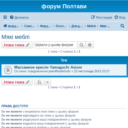
форум Полтави
Допомога
Реєстрація
Вхід
П
форум Полтави
Список форумів
Форум міста Полтава
Оголошення міста Полтава
Для домашнього комфорту
Меблі
Мякі меблі
о
Мякі меблі
ш
Пошук
Розширений пошу
Нова тема
у
1 тема • Сторінка
1
з
1
к
Тем
Массажное кресло Yamaguchi Axiom
Останнє повідомлення
poeriRosteGoG
«
23 листопада 2013 23:27
Нова тема
1 тема • Сторінка
1
з
1
ПРАВА ДОСТУПУ
Ви
не можете
створювати нові теми у цьому форумі
Ви
не можете
відповідати на теми у цьому форумі
Ви
не можете
редагувати ваші повідомлення у цьому форумі
Ви
не можете
видаляти ваші повідомлення у цьому форумі
Ви
не можете
додавати файли у цьому форумі