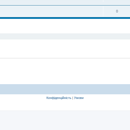
0
ирений пошук
Конфіденційність
|
Умови