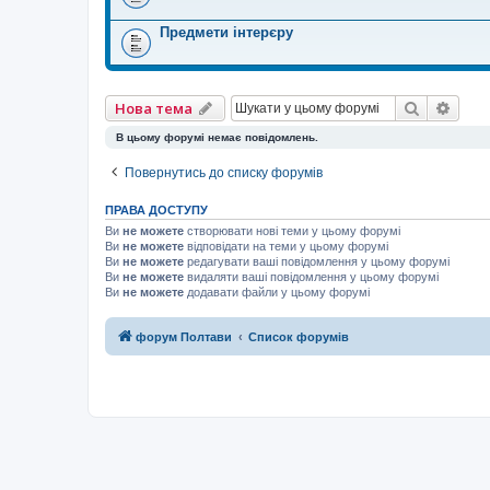
Предмети інтерєру
Пошук
Розш
Нова тема
В цьому форумі немає повідомлень.
Повернутись до списку форумів
ПРАВА ДОСТУПУ
Ви
не можете
створювати нові теми у цьому форумі
Ви
не можете
відповідати на теми у цьому форумі
Ви
не можете
редагувати ваші повідомлення у цьому форумі
Ви
не можете
видаляти ваші повідомлення у цьому форумі
Ви
не можете
додавати файли у цьому форумі
форум Полтави
Список форумів