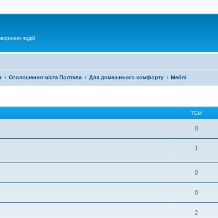
оворення подій
а
Оголошення міста Полтава
Для домашнього комфорту
Меблі
ТЕМ
0
1
0
0
2