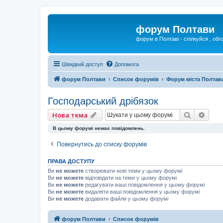
форум Полтави
форум в Полтаві - спілкуйся , обг
Швидкий доступ
Допомога
форум Полтави
Список форумів
Форум міста Полтав
Господарський дрібязок
Пошук
Розш
Нова тема
В цьому форумі немає повідомлень.
Повернутись до списку форумів
ПРАВА ДОСТУПУ
Ви
не можете
створювати нові теми у цьому форумі
Ви
не можете
відповідати на теми у цьому форумі
Ви
не можете
редагувати ваші повідомлення у цьому форумі
Ви
не можете
видаляти ваші повідомлення у цьому форумі
Ви
не можете
додавати файли у цьому форумі
форум Полтави
Список форумів