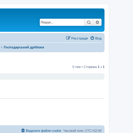
Пошук
Розширений по
Реєстрація
Вхід
Господарський дрібязок
0 тем • Сторінка
1
з
1
Видалити файли cookie
Часовий пояс
UTC+02:00