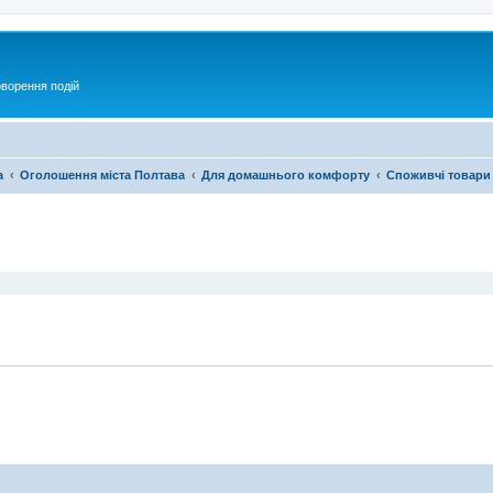
оворення подій
а
Оголошення міста Полтава
Для домашнього комфорту
Споживчі товари
ирений пошук