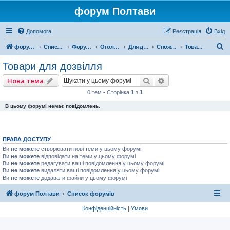
форум Полтави
Допомога
Реєстрація
Вхід
П
форум Полтави
Список форумів
Форум міста Полтава
Оголошення міста Полтава
Для домашнього комфорту
Споживчі товари
Товари для дозвілля
о
Товари для дозвілля
ш
Пошук
Розширений пошу
Нова тема
у
0 тем • Сторінка
1
з
1
к
В цьому форумі немає повідомлень.
ПРАВА ДОСТУПУ
Ви
не можете
створювати нові теми у цьому форумі
Ви
не можете
відповідати на теми у цьому форумі
Ви
не можете
редагувати ваші повідомлення у цьому форумі
Ви
не можете
видаляти ваші повідомлення у цьому форумі
Ви
не можете
додавати файли у цьому форумі
форум Полтави
Список форумів
Конфіденційність
|
Умови